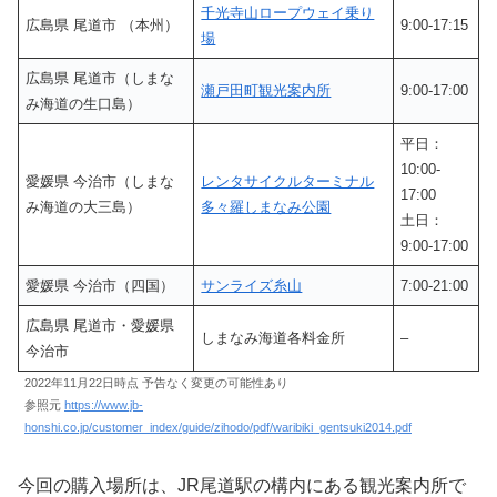
千光寺山ロープウェイ乗り
広島県 尾道市 （本州）
9:00-17:15
場
広島県 尾道市（しまな
瀬戸田町観光案内所
9:00-17:00
み海道の生口島）
平日：
10:00-
愛媛県 今治市（しまな
レンタサイクルターミナル
17:00
み海道の大三島）
多々羅しまなみ公園
土日：
9:00-17:00
愛媛県 今治市（四国）
サンライズ糸山
7:00-21:00
広島県 尾道市・愛媛県
しまなみ海道各料金所
–
今治市
2022年11月22日時点 予告なく変更の可能性あり
参照元
https://www.jb-
honshi.co.jp/customer_index/guide/zihodo/pdf/waribiki_gentsuki2014.pdf
今回の購入場所は、JR尾道駅の構内にある観光案内所で