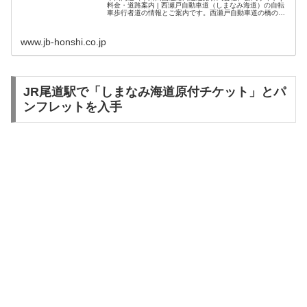
料金・道路案内 | 西瀬戸自動車道（しまなみ海道）の自転
車歩行者道の情報とご案内です。西瀬戸自動車道の橋の部
分のみ原付及び自転車歩行者道が併設されています。
www.jb-honshi.co.jp
JR尾道駅で「しまなみ海道原付チケット」とパ
ンフレットを入手